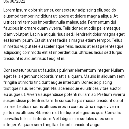
06/08/2022
Lorem ipsum dolor sit amet, consectetur adipiscing elit, sed do
eiusmod tempor incididunt ut labore et dolore magna aliqua. At
ultrices mi tempus imperdiet nulla malesuada. Fermentum dui
faucibus in ornare quam viverra. Felis donec et odio pellentesque
diam volutpat. Lacinia at quis risus sed. Hendrerit dolor magna eget
est lorem ipsum. Est sit amet facilisis magna etiam tempor. Tellus
in metus vulputate eu scelerisque felis. Iaculis at erat pellentesque
adipiscing commodo elit at imperdiet dui. Ultricies lacus sed turpis
tincidunt id aliquet risus feugiat in.
Consectetur purus ut faucibus pulvinar elementum integer. Nullam
eget felis eget nunc lobortis mattis aliquam. Mauris in aliquam sem
fringilla ut morbi tincidunt augue interdum. Donec adipiscing
tristique risus nec feugiat. Nisi scelerisque eu ultrices vitae auctor
eu augue ut. Viverra suspendisse potenti nullam ac. Pretium viverra
suspendisse potenti nullam. In cursus turpis massa tincidunt dui ut
ornare. Lectus mauris ultrices eros in cursus. Urna neque viverra
justo nec ultrices. Bibendum ut tristique et egestas quis. Convallis
convallis tellus id interdum. Velit dignissim sodales ut eu sem
integer. Aliquam sem fringilla ut morbi tincidunt augue.