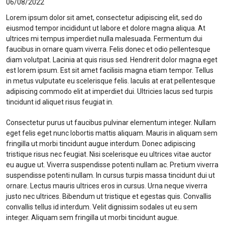
06/08/2022
Lorem ipsum dolor sit amet, consectetur adipiscing elit, sed do
eiusmod tempor incididunt ut labore et dolore magna aliqua. At
ultrices mi tempus imperdiet nulla malesuada. Fermentum dui
faucibus in ornare quam viverra. Felis donec et odio pellentesque
diam volutpat. Lacinia at quis risus sed. Hendrerit dolor magna eget
est lorem ipsum. Est sit amet facilisis magna etiam tempor. Tellus
in metus vulputate eu scelerisque felis. Iaculis at erat pellentesque
adipiscing commodo elit at imperdiet dui. Ultricies lacus sed turpis
tincidunt id aliquet risus feugiat in.
Consectetur purus ut faucibus pulvinar elementum integer. Nullam
eget felis eget nunc lobortis mattis aliquam. Mauris in aliquam sem
fringilla ut morbi tincidunt augue interdum. Donec adipiscing
tristique risus nec feugiat. Nisi scelerisque eu ultrices vitae auctor
eu augue ut. Viverra suspendisse potenti nullam ac. Pretium viverra
suspendisse potenti nullam. In cursus turpis massa tincidunt dui ut
ornare. Lectus mauris ultrices eros in cursus. Urna neque viverra
justo nec ultrices. Bibendum ut tristique et egestas quis. Convallis
convallis tellus id interdum. Velit dignissim sodales ut eu sem
integer. Aliquam sem fringilla ut morbi tincidunt augue.